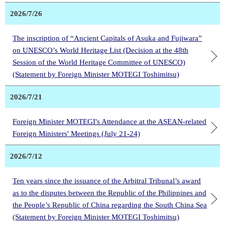
2026/7/26
The inscription of “Ancient Capitals of Asuka and Fujiwara”
on UNESCO’s World Heritage List (Decision at the 48th
Session of the World Heritage Committee of UNESCO)
(Statement by Foreign Minister MOTEGI Toshimitsu)
2026/7/21
Foreign Minister MOTEGI's Attendance at the ASEAN-related
Foreign Ministers' Meetings (July 21-24)
2026/7/12
Ten years since the issuance of the Arbitral Tribunal’s award
as to the disputes between the Republic of the Philippines and
the People’s Republic of China regarding the South China Sea
(Statement by Foreign Minister MOTEGI Toshimitsu)