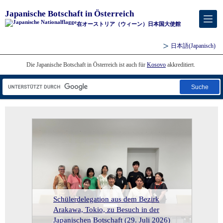
Japanische Botschaft in Österreich
在オーストリア（ウィーン）日本国大使館
日本語
(Japanisch)
Die Japanische Botschaft in Österreich ist auch für
Kosovo
akkreditiert.
Suche
Teilnahme von Botschafter Iwama an
Empfang anlässlich des 72. Gründungstages der japanischen Selbstverteidigungskräfte (8. Juli 2026)
der Unterzeichnungszeremonie einer
Höflichkeitsbesuch von Botschafter Iwama bei dem nationalen Sicherheitsberater Dr. Vorhofer (6. Juli 2026)
Meinungsaustausch anlässlich des
Absichtserklärung über die
30-jährigen Jubiläums der
Zusammenarbeit zwischen der Stadt
Empfang anlässlich des 72.
Höflichkeitsbesuch von Botschafter
Höflichkeitsbesuch von Botschafter
Besuch von Botschafter Iwama in Graz (7. Juli 2026)
Teilnahme von Botschafter Iwama
Schülerdelegation aus dem Bezirk
Städtepartnerschaft zwischen dem 22.
Matsumoto und dem Land Salzburg
Gründungstages der japanischen
Iwama bei dem nationalen
Schwesterstädteaustausch: Besuch
Iwama bei der Präsidentin der
Schwesterstädteaustausch: Besuch von Botschafter Iwama in Lilienfeld (1. Juli 2026)
am „Japan-Tag“ in Ottakring (30. Juli
Arakawa, Tokio, zu Besuch in der
Wiener Bezirk und dem Bezirk
in den Bereichen Kultur und
Networking Event für Japanische
Selbstverteidigungskräfte (8. Juli
Sicherheitsberater Dr. Vorhofer (6.
Besuch von Botschafter Iwama in
von Botschafter Iwama in Lilienfeld
Wirtschaftskammer Österreich (25.
Höflichkeitsbesuch von Botschafter Iwama bei der Präsidentin der Wirtschaftskammer Österreich (25. Juni 2026)
2026)
Japanischen Botschaft (29. Juli 2026)
Arakawa (27. Juli 2026)
Tourismus (24. Juli 2026)
ForscherInnen (16. Juli 2026)
2026)
Juli 2026)
Graz (7. Juli 2026)
(1. Juli 2026)
Juni 2026)