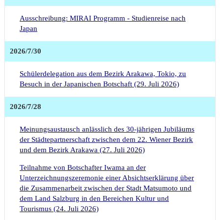
Höflichkeitsbesuch von Botschafter Iwama bei dem nationalen Sicherheitsberater Dr. Vorhofer (6. Juli 2026)
Besuch von Botschafter Iwama in Graz (7. Juli 2026)
Ausschreibung: MIRAI Programm - Studienreise nach
Schwesterstädteaustausch: Besuch von Botschafter Iwama in Lilienfeld (1. Juli 2026)
Japan
Höflichkeitsbesuch von Botschafter Iwama bei der Präsidentin der Wirtschaftskammer Österreich (25. Juni 2026)
2026/7/30
Schülerdelegation aus dem Bezirk Arakawa, Tokio, zu
Besuch in der Japanischen Botschaft (29. Juli 2026)
2026/7/28
Meinungsaustausch anlässlich des 30-jährigen Jubiläums
der Städtepartnerschaft zwischen dem 22. Wiener Bezirk
und dem Bezirk Arakawa (27. Juli 2026)
Teilnahme von Botschafter Iwama an der
Unterzeichnungszeremonie einer Absichtserklärung über
die Zusammenarbeit zwischen der Stadt Matsumoto und
dem Land Salzburg in den Bereichen Kultur und
Tourismus (24. Juli 2026)