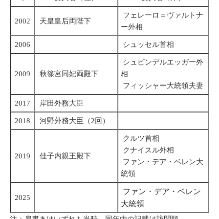
フェレーロ＝ヴァルトナ
2002
天皇皇后両陛下
ー外相
2006
シュッセル首相
シュピンデルエッガー外
2009
秋篠宮同妃両殿下
相
フィッシャー大統領夫妻
2017
岸田外務大臣
2018
河野外務大臣（2回）
クルツ首相
クナイスル外相
2019
佳子内親王殿下
ファン・デア・ベレン大
統領
ファン・デア・ベレン
2025
大統領