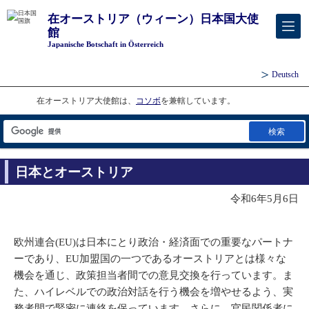
在オーストリア（ウィーン）日本国大使
館
Japanische Botschaft in Österreich
Deutsch
在オーストリア大使館は、
コソボ
を兼轄しています。
検索
日本とオーストリア
令和6年5月6日
欧州連合(EU)は日本にとり政治・経済面での重要なパートナ
ーであり、EU加盟国の一つであるオーストリアとは様々な
機会を通じ、政策担当者間での意見交換を行っています。ま
た、ハイレベルでの政治対話を行う機会を増やせるよう、実
務者間で緊密に連絡を保っています。さらに、官民関係者に