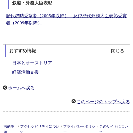
叙勲・外務大臣表彰
歴代叙勲受章者（2005年以降）、及び​歴代外務大臣表彰受賞
者（2009年以降）
おすすめ情報
閉じる
日本とオーストリア
経済活動支援
オーストリア事情
ホームへ戻る
月報バックナンバー
姉妹都市等提携
このページのトップへ戻る
/
/
/
法的事
アクセシビリティについ
プライバシーポリシ
このサイトについ
項
て
ー
て