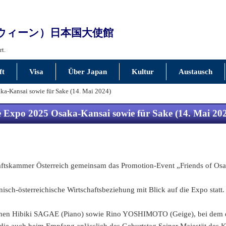
ウィーン）日本国大使館
rt.
ft
Visa
Über Japan
Kultur
Austausch
ka-Kansai sowie für Sake (14. Mai 2024)
e Expo 2025 Osaka-Kansai sowie für Sake (14. Mai 20
haftskammer Österreich gemeinsam das Promotion-Event „Friends of Osa
ch-österreichische Wirtschaftsbeziehung mit Blick auf die Expo statt.
innen Hibiki SAGAE (Piano) sowie Rino YOSHIMOTO (Geige), bei dem die