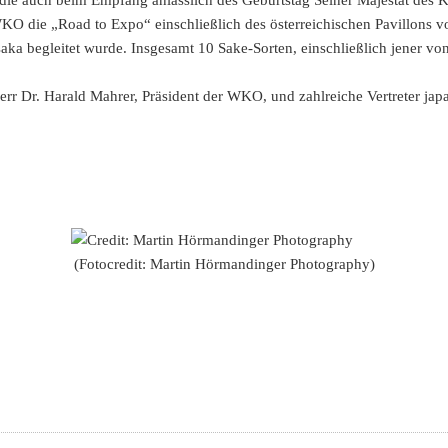
 auch beim Empfang anlässlich des Geburtstag Seiner Majestät des Kai
 die „Road to Expo“ einschließlich des österreichischen Pavillons vor
ka begleitet wurde. Insgesamt 10 Sake-Sorten, einschließlich jener vo
Herr Dr. Harald Mahrer, Präsident der WKO, und zahlreiche Vertreter ja
(Fotocredit:
Martin Hörmandinger Photography)