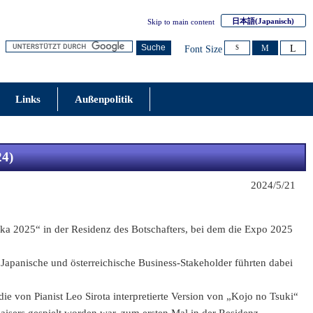
日本語
(Japanisch)
Skip to main content
L
Suche
M
Font Size
S
Links
Außenpolitik
24)
2024/5/21
ka 2025“ in der Residenz des Botschafters, bei dem die Expo 2025
 Japanische und österreichische Business-Stakeholder führten dabei
 von Pianist Leo Sirota interpretierte Version von „Kojo no Tsuki“