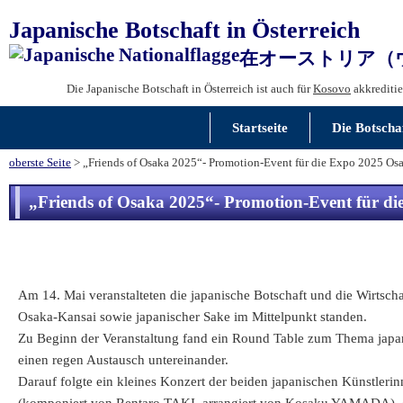
Japanische Botschaft in Österreich
在オーストリア（
Die Japanische Botschaft in Österreich ist auch für
Kosovo
akkreditie
Startseite
Die Botscha
oberste Seite
> „Friends of Osaka 2025“- Promotion-Event für die Expo 2025 Osa
„Friends of Osaka 2025“- Promotion-Event für di
Am 14. Mai veranstalteten die japanische Botschaft und die Wirtsc
Osaka-Kansai sowie japanischer Sake im Mittelpunkt standen.
Zu Beginn der Veranstaltung fand ein Round Table zum Thema japanis
einen regen Austausch untereinander.
Darauf folgte ein kleines Konzert der beiden japanischen Künstler