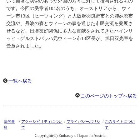
いて顕著な功労のあった外国の方々に対して授与されるもの
です。今回の受章者104名のうち、オーストリアから、ウィ
ーン市13区（ヒーツィング）と大阪府羽曳野市との姉妹都市
交流や、丹波の森とウィーンの森を通じた市民交流を発展さ
せるなど、日墺友好関係に多大な貢献をされてきたハインリ
ッヒ・ゲルストバッハ元ウィーン市13区長が、旭日双光章を
受章されました。
一覧へ戻る
このページのトップへ戻る
/
/
/
法的事
アクセシビリティについ
プライバシーポリシ
このサイトについ
項
て
ー
て
Copyright(C) Embassy of Japan in Austria