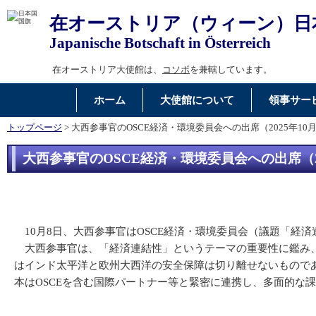
在オーストリア（ウィーン）日
Japanische Botschaft in Österreich
在オーストリア大使館は、
コソボ
を兼轄しています。
ホーム
大使館について
領事サー
トップページ
> 大西参事官のOSCE経済・環境委員会への出席（2025年10
大西参事官のOSCE経済・環境委員会への出席（20
10月8日、大西参事官はOSCE経済・環境委員会（議題「経
大西参事官は、「経済連結性」というテーマの重要性に鑑み、
はインド太平洋と欧州大西洋の安全保障は切り離せないものであ
本はOSCEを含む国際パートナー等と緊密に連携し、多面的な