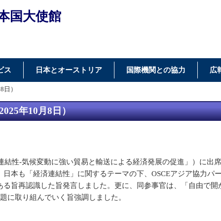
本国大使館
ビス
日本とオーストリア
国際機関との協力
広
月8日）
25年10月8日）
済連結性-気候変動に強い貿易と輸送による経済発展の促進」）に出
日本も「経済連結性」に関するテーマの下、OSCEアジア協力パ
る旨再認識した旨発言しました。更に、同参事官は、「自由で開か
課題に取り組んでいく旨強調しました。