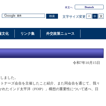
Deutsch
本文へ
大
検索
中
文字サイズ変更
小
報文化
リンク集
外交政策ニュース
令和7年10月15日
席しました。
ートナーズ会合を主催したこと紹介、また同会合を通じて、我々
れたインド太平洋（FOIP）」構想の重要性について述べ、日