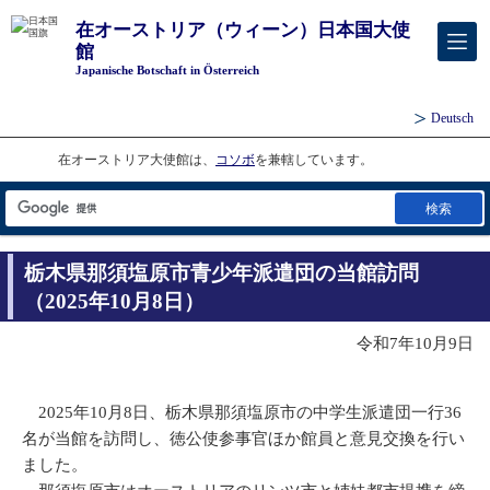
在オーストリア（ウィーン）日本国大使
館
Japanische Botschaft in Österreich
Deutsch
在オーストリア大使館は、
コソボ
を兼轄しています。
検索
栃木県那須塩原市青少年派遣団の当館訪問
（2025年10月8日）
令和7年10月9日
2025年10月8日、栃木県那須塩原市の中学生派遣団一行36
名が当館を訪問し、徳公使参事官ほか館員と意見交換を行い
ました。