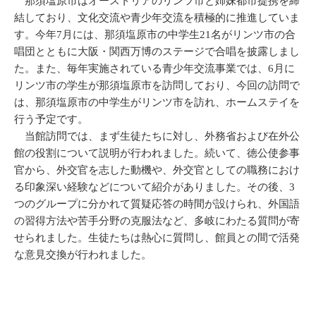
那須塩原市はオーストリアのリンツ市と姉妹都市提携を締
結しており、文化交流や青少年交流を積極的に推進していま
す。今年7月には、那須塩原市の中学生21名がリンツ市の合
唱団とともに大阪・関西万博のステージで合唱を披露しまし
た。また、毎年実施されている青少年交流事業では、6月に
リンツ市の学生が那須塩原市を訪問しており、今回の訪問で
は、那須塩原市の中学生がリンツ市を訪れ、ホームステイを
行う予定です。
当館訪問では、まず生徒たちに対し、外務省および在外公
館の役割について説明が行われました。続いて、徳公使参事
官から、外交官を志した動機や、外交官としての職務におけ
る印象深い経験などについて紹介がありました。その後、3
つのグループに分かれて質疑応答の時間が設けられ、外国語
の習得方法や苦手分野の克服法など、多岐にわたる質問が寄
せられました。生徒たちは熱心に質問し、館員との間で活発
な意見交換が行われました。