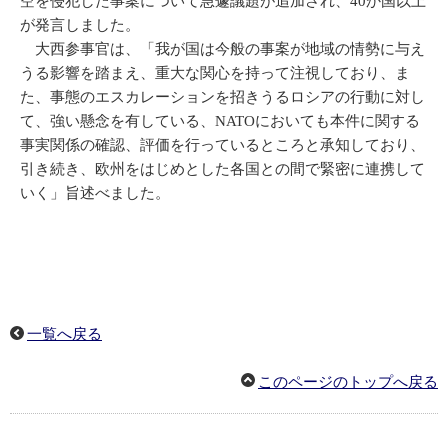
空を侵犯した事案について急遽議題が追加され、40か国以上
が発言しました。
大西参事官は、「我が国は今般の事案が地域の情勢に与え
うる影響を踏まえ、重大な関心を持って注視しており、ま
た、事態のエスカレーションを招きうるロシアの行動に対し
て、強い懸念を有している、NATOにおいても本件に関する
事実関係の確認、評価を行っているところと承知しており、
引き続き、欧州をはじめとした各国との間で緊密に連携して
いく」旨述べました。
一覧へ戻る
このページのトップへ戻る