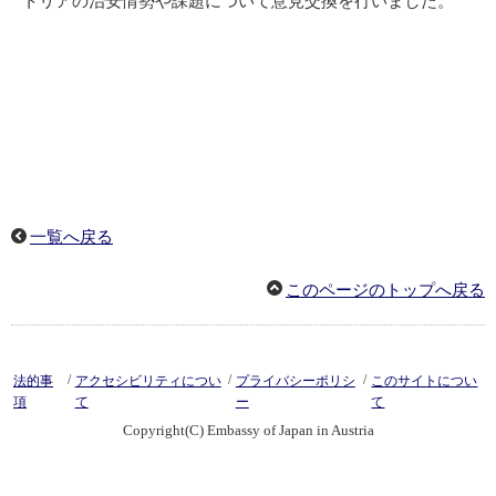
トリアの治安情勢や課題について意見交換を行いました。
一覧へ戻る
このページのトップへ戻る
/
/
/
法的事
アクセシビリティについ
プライバシーポリシ
このサイトについ
項
て
ー
て
Copyright(C) Embassy of Japan in Austria