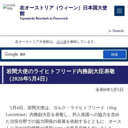
在オーストリア（ウィーン）日本国大使
館
Japanische Botschaft in Österreich
Deutsch
在オーストリア大使館は、
コソボ
を兼轄しています。
検索
岩間大使のライヒトフリード内務副大臣表敬
（2026年5月4日）
令和8年5月5日
5月4日、岩間大使は、ヨルク・ライヒトフリード（Jörg
Leichtfried）内務副大臣を表敬し、邦人保護への協力を含め
た治安分野での協力関係の発展を依頼するとともに、オース