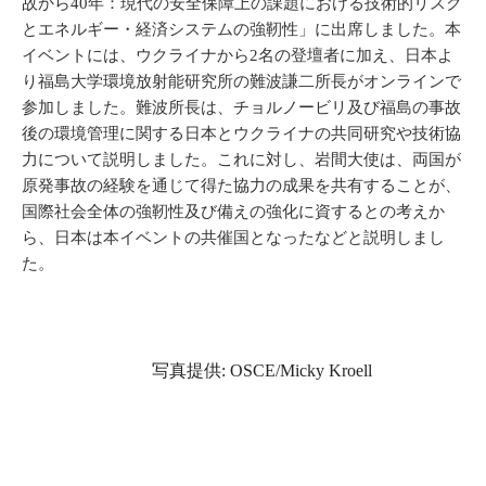
故から40年：現代の安全保障上の課題における技術的リスク
とエネルギー・経済システムの強靭性」に出席しました。本
イベントには、ウクライナから2名の登壇者に加え、日本よ
り福島大学環境放射能研究所の難波謙二所長がオンラインで
参加しました。難波所長は、チョルノービリ及び福島の事故
後の環境管理に関する日本とウクライナの共同研究や技術協
力について説明しました。これに対し、岩間大使は、両国が
原発事故の経験を通じて得た協力の成果を共有することが、
国際社会全体の強靭性及び備えの強化に資するとの考えか
ら、日本は本イベントの共催国となったなどと説明しまし
た。
写真提供
: OSCE/
Micky
Kroell