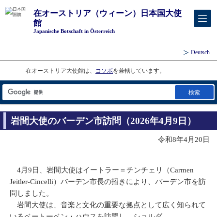
在オーストリア（ウィーン）日本国大使
館
Japanische Botschaft in Österreich
Deutsch
在オーストリア大使館は、
コソボ
を兼轄しています。
検索
岩間大使のバーデン市訪問（2026年4月9日）
令和8年4月20日
4月9日、岩間大使はイートラー＝チンチェリ（Carmen
Jeitler-Cincelli）バーデン市長の招きにより、バーデン市を訪
問しました。
岩間大使は、音楽と文化の重要な拠点として広く知られて
いるベートーベン・ハウスを訪問し、ショルダ