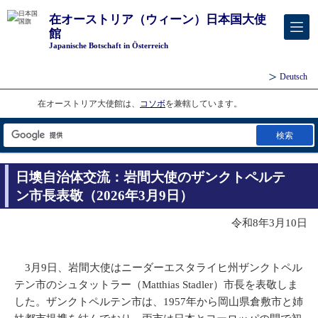
在オーストリア（ウィーン）日本国大使
館
Japanische Botschaft in Österreich
Deutsch
在オーストリア大使館は、
コソボ
を兼轄しています。
検索
日墺自治体交流：岩間大使のザンクトペルテ
ン市長表敬（2026年3月9日）
令和8年3月10日
3月9日、岩間大使はニーダーエスタライヒ州ザンクトペル
テン市のシュタットラー（Matthias Stadler）市長を表敬しま
した。ザンクトペルテン市は、1957年から岡山県倉敷市と姉