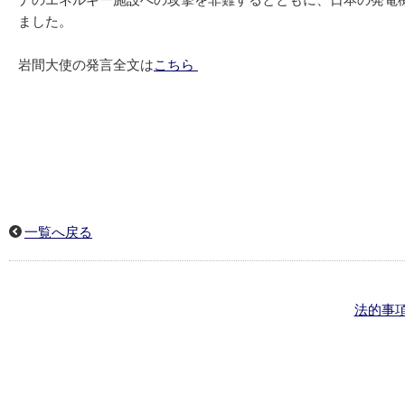
ナのエネルギー施設への攻撃を非難するとともに、日本の発電
ました。
岩間大使の発言全文は
こちら
一覧へ戻る
法的事