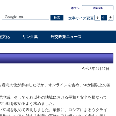
Deutsch
本文へ
大
検索
中
文字サイズ変更
小
報文化
リンク集
外交政策ニュース
令和8年2月27日
から岩間大使が参加したほか、オンラインを含め、50か国以上の国
洋地域、そしてそれ以外の地域における平和と安全を損なって
の行動を改めるよう求めました。
い立場を改めて表明しました。最後に、ロシアによるウクライ