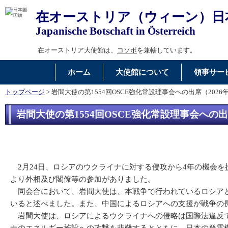
在オーストリア（ウィーン）日
Japanische Botschaft in Österreich
在オーストリア大使館は、
コソボ
を兼轄しています。
ホーム
大使館について
領事サー
トップページ
> 岩間大使の第1554回OSCE強化常設理事会への出席（2026年
岩間大使の第1554回OSCE強化常設理事会への出席
2月24日、ロシアのウクライナに対する侵攻から4年の機会を捉
より外相及び閣僚等の参加がありました。
同会合において、岩間大使は、本戦争で行われているロシアと
いると述べました。また、中国によるロシアへの支援が戦争の
岩間大使は、ロシアによるウクライナへの侵略は国際法違反で