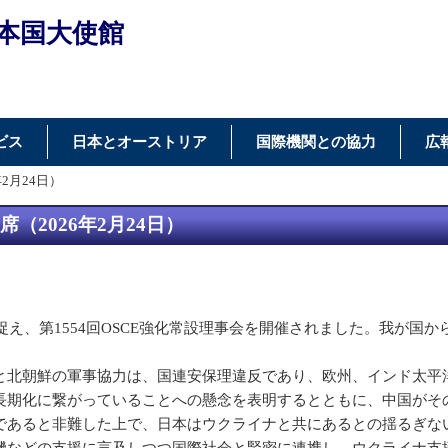
本国大使館
ビス
日本とオーストリア
国際機関との協力
広
2月24日）
（2026年2月24日）
え、第1554回OSCE強化常設理事会を開催されました。我が国
北朝鮮の軍事協力は、国連安保理違反であり、欧州、インド太平
長期化に繋がっていることへの懸念を表明するとともに、中国がそ
あると非難した上で、日本はウクライナと共にあるとの揺るぎな