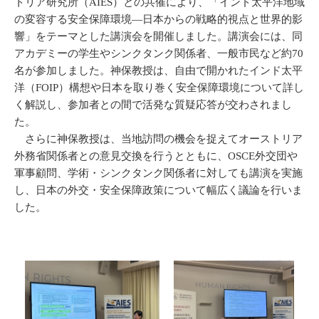
トリア研究所（AIES）との共催により、「インド太平洋地域
の変容する安全保障環境―日本からの戦略的視点と世界的影
響」をテーマとした講演会を開催しました。講演会には、同
アカデミーの学生やシンクタンク関係者、一般市民など約70
名が参加しました。神保教授は、自由で開かれたインド太平
洋（FOIP）構想や日本を取り巻く安全保障環境について詳し
く解説し、参加者との間で活発な質疑応答が交わされまし
た。
さらに神保教授は、当地訪問の機会を捉えてオーストリア
外務省関係者との意見交換を行うとともに、OSCE外交団や
軍事顧問、学術・シンクタンク関係者に対しても講演を実施
し、日本の外交・安全保障政策について幅広く議論を行いま
した。