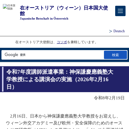
在オーストリア（ウィーン）日本国大使
館
Japanische Botschaft in Österreich
Deutsch
在オーストリア大使館は、
コソボ
を兼轄しています。
検索
令和7年度講師派遣事業：神保謙慶應義塾大
学教授による講演会の実施（2026年2月16
日）
令和8年2月19日
2月16日、日本から神保謙慶應義塾大学教授をお迎えし、
ウィーン外交アカデミー及び欧州・安全保障のためのオース