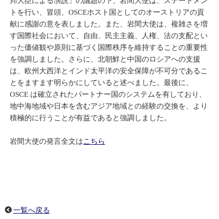
邦大臣による演説」の議題の下、岩間大使は、ステートメン
トを行い、冒頭、OSCEホスト国としてのオーストリアの貢
献に感謝の意を表しました。また、岩間大使は、複雑さを増
す国際社会において、自由、民主主義、人権、法の支配とい
った価値観や原則に基づく国際秩序を維持することの重要性
を強調しました。さらに、北朝鮮と中国のロシアへの支援
は、欧州大西洋とインド太平洋の安全保障が不可分であるこ
とをますます明らかにしていると述べました。最後に、
OSCE は確立されたパートナー国のシステムを有しており、
地中海地域や日本を含むアジア地域との経験の交換を、より
積極的に行うことが有益であると強調しました。
岩間大使の発言全文は
こちら
一覧へ戻る